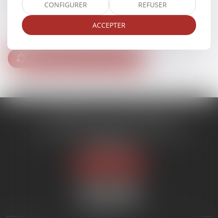
CONFIGURER
REFUSER
Identifiant
ACCEPTER
Réinitialiser mon mot de passe
ACMB AVOCATS ASSOCIES
Immeuble ARENICE, 455 Promenade des Anglais
06200 NICE
Tél :
04 93 88 07 19
Nous localiser