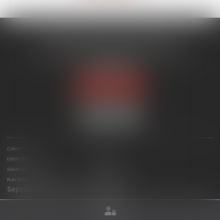
ACMB AVOCATS ASSOCIES
Immeuble ARENICE, 455 Promenade des Anglais
06200 NICE
Tél :
04 93 88 07 19
Nous localiser
CABINET
ÉQUIPE
EXPERTISES
ACTUS
GARANTIES ET HONORAIRES
CONTACT
PLAN DU SITE
MENTIONS LÉGALES
Septeo Digital & Services © 2024