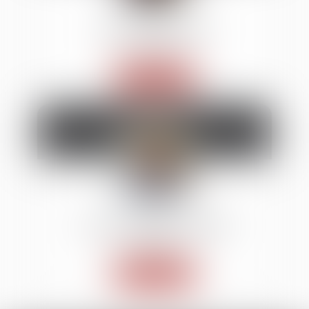
Florence
PAULUS
Avocat
Voir le détail
Jean-Baptiste
BISSON
Avocat
Voir le détail