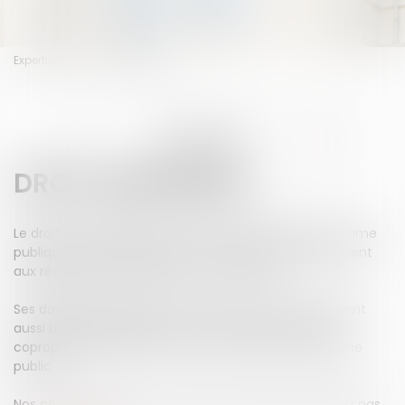
Expertises
Droit immobilier
EXPERTISES
DROIT IMMOBILIER
Le droit immobilier parcourt les branches privées comme
publiques du droit des biens, en s'attachant uniquement
aux règles qui administrent les immeubles.
Ses domaines d'intervention sont vastes et concernent
aussi bien les règles de construction que celles des
copropriétés et des baux, comme du droit du domaine
public.
Nos compétences en la matière sont larges, n'hésitez pas