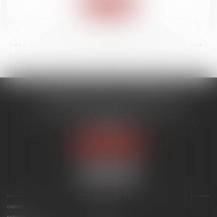
Lire la suite
...
...
<<
<
10
11
12
13
14
15
16
>
>>
ACMB AVOCATS ASSOCIES
Immeuble ARENICE, 455 Promenade des Anglais
06200 NICE
Tél :
04 93 88 07 19
Nous localiser
CABINET
ÉQUIPE