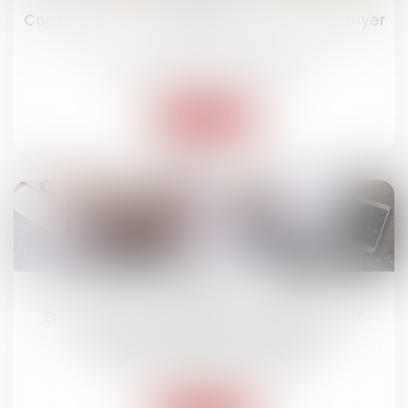
Comment sont calculées les révisions de loyer
?
Droit immobilier
/
Baux d'habitation
Lire la suite
20
août
Encadrement des loyers : le dispositif est
reconduit jusqu’en juillet 2025
Droit immobilier
/
Baux d'habitation