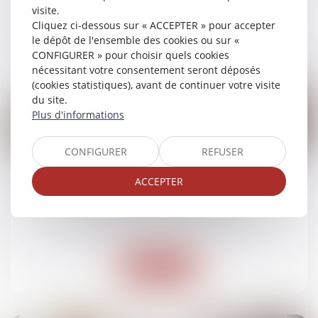
visite.
Cliquez ci-dessous sur « ACCEPTER » pour accepter
Lire la suite
le dépôt de l'ensemble des cookies ou sur «
CONFIGURER » pour choisir quels cookies
nécessitant votre consentement seront déposés
(cookies statistiques), avant de continuer votre visite
du site.
Plus d'informations
25
CONFIGURER
REFUSER
sept.
ACCEPTER
Quelles sont les caractéristiques qui rendent
un terrain constructible ?
Droit immobilier
/
Droit de la construction
Lire la suite