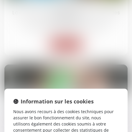
oct.
La construction neuve : données et études
statistiques
Droit immobilier
/
Droit de la construction
Lire la suite
02
oct.
Information sur les cookies
Rappel : le locataire est libéré de l’obligation
Nous avons recours à des cookies techniques pour
de payer le loyer à l’expiration du délai de
assurer le bon fonctionnement du site, nous
préavis
utilisons également des cookies soumis à votre
Droit immobilier
/
Baux d'habitation
consentement pour collecter des statistiques de