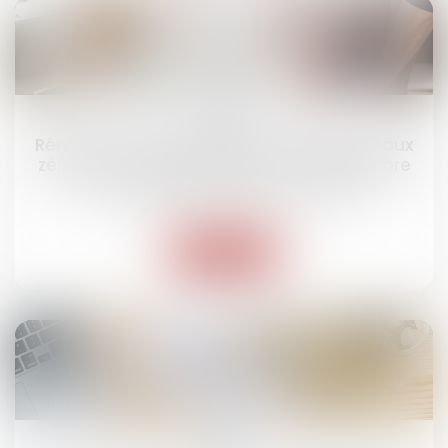
18
sept.
Rénovation : le prêt avance mutation à taux
zéro est accessible depuis le 1er septembre
Droit immobilier
/
Droit de la construction
Lire la suite
04
sept.