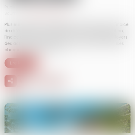
Publié le :
04/09/2024
Source :
www.economie.gouv.fr
Plusieurs indices sont utilisés pour réviser les loyers : l'indice
de référence des loyers (IRL) pour les loyers d'habitation,
l'indice des loyers commerciaux (ILC) et l'indice des loyers
des activités tertiaires (ILAT). Ils sont calculés et diffusés
chaque trimestre par l'Insee...
Lire la suite
10