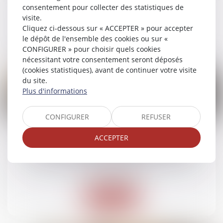
Droit immobilier
/
Droit de la construction
consentement pour collecter des statistiques de
visite.
Cliquez ci-dessous sur « ACCEPTER » pour accepter
Lire la suite
le dépôt de l'ensemble des cookies ou sur «
CONFIGURER » pour choisir quels cookies
nécessitant votre consentement seront déposés
(cookies statistiques), avant de continuer votre visite
du site.
Plus d'informations
15
CONFIGURER
REFUSER
juil.
ACCEPTER
Action paulienne : la créance doit être
certaine, mais pas forcément chiffrée
Droit immobilier
Lire la suite