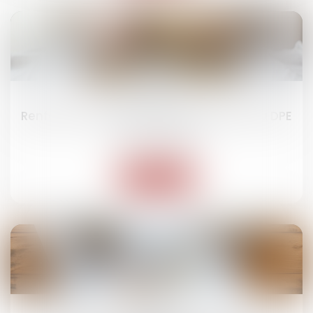
09
juil.
Renforcer la fiabilité et l'encadrement du DPE
Droit immobilier
Lire la suite
04
juil.