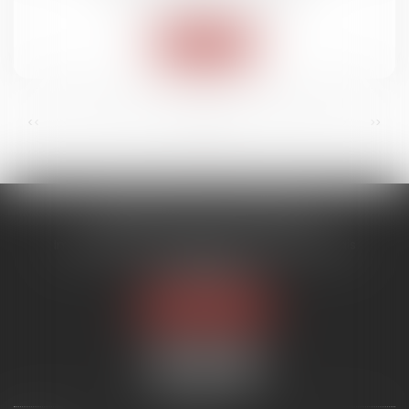
Lire la suite
...
...
<<
<
2
3
4
5
6
7
8
>
>>
ACMB AVOCATS ASSOCIES
Immeuble ARENICE, 455 Promenade des Anglais
06200 NICE
Tél :
04 93 88 07 19
Nous localiser