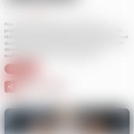
Publié le :
22/07/2025
Source :
www.weblex.fr
Pour des raisons de sécurité ou de salubrité, les
propriétaires d’immeubles peuvent se voir contraints de
réaliser des travaux de réparations importants. Des travaux
qui peuvent s’avérer trop coûteux : une solution est donc
désormais proposée pour les propriétaires qui ne
souhaiteraient pas assumer cette charge…
Lire la suite