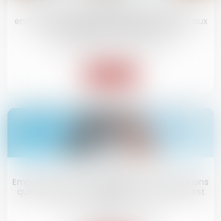
Vous êtes propriétaire bailleur et vous
envisagez des travaux, êtes-vous éligible aux
subventions de l’ANAH ?
Droit immobilier
/
Droit de la construction
Lire la suite
01
juil.
Emprunt du syndicat : la liste des informations
que le prêteur peut demander au syndic est
fixée
Droit immobilier
/
Copropriété