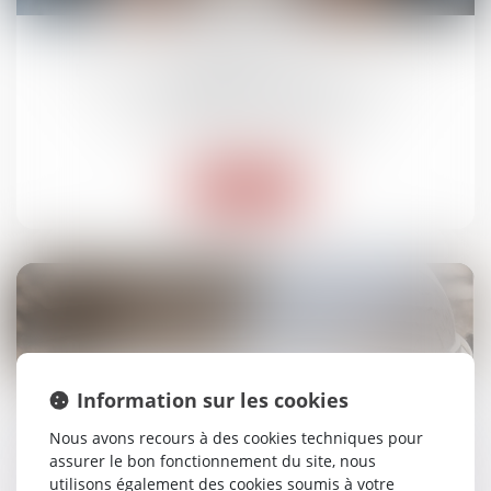
22
juil.
Bail de réhabilitation : lancement de
l’expérimentation
Droit immobilier
/
Baux d'habitation
Lire la suite
18
juil.
Information sur les cookies
Retards de chantier : le maître d’œuvre peut
Nous avons recours à des cookies techniques pour
être condamné… même par un tiers au
assurer le bon fonctionnement du site, nous
contrat
utilisons également des cookies soumis à votre