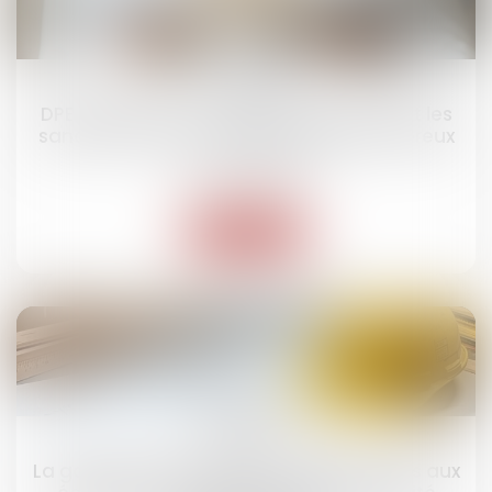
26
mars
DPE frauduleux : Le gouvernement durcit les
sanctions contre les diagnostiqueurs véreux
Droit immobilier
Lire la suite
21
mars
La garantie décennale ne s’applique pas aux