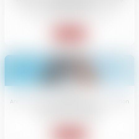
équipements indispensables à l’activité
professionnelle.
Droit immobilier
/
Droit de la construction
Lire la suite
18
mars
Annulation du mandat du syndic : restitution
des honoraires perçus !
Droit immobilier
/
Copropriété
Lire la suite