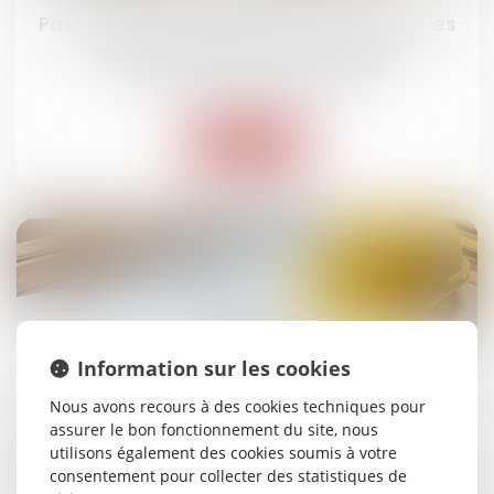
Passoires thermiques : le Sénat assouplit les
interdictions de mises en location
Droit immobilier
/
Baux d'habitation
Lire la suite
04
avr.
Information sur les cookies
Diagnostic d'assainissement erroné : un
préjudice certain pour l'acquéreur
Nous avons recours à des cookies techniques pour
assurer le bon fonctionnement du site, nous
Droit immobilier
/
Droit de la construction
utilisons également des cookies soumis à votre
consentement pour collecter des statistiques de