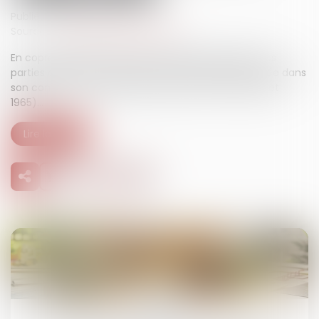
Publié le :
18/03/2025
Source :
www.lemag-juridique.com
En copropriété, le syndic est chargé de la gestion des
parties communes et perçoit une rémunération fixée dans
son contrat de mandat (article 29 de la loi du 10 juillet
1965)...
Lire la suite
08
avr.