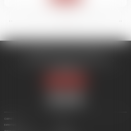
...
...
<<
<
6
7
8
9
10
11
12
>
>>
ACMB AVOCATS ASSOCIES
Immeuble ARENICE, 455 Promenade des Anglais
06200 NICE
Tél :
04 93 88 07 19
Nous localiser
CABINET
ÉQUIPE
EXPERTISES
ACTUS